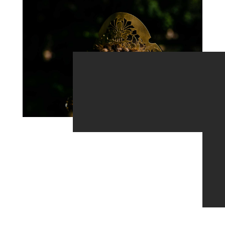
HOME
PORTAFOLIO
INFORMACIÓN
CONTACTO
BLOG
Enamorarse de Valencia es un viaje lleno de
color y tradición. La ciudad se transforma en un
mar de alegría y vitalidad cuando llega la época
de las Fallas. Uno de los momentos más
especiales es la “sesión fallera de exteriores de